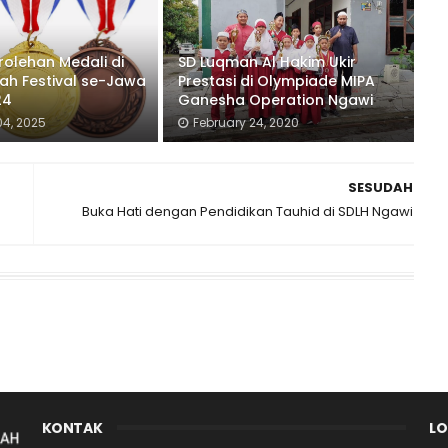
rolehan Medali di
SD Luqman Al Hakim Ukir
lah Festival se-Jawa
Prestasi di Olympiade MIPA
24
Ganesha Operation Ngawi
4, 2025
February 24, 2020
SESUDAH
Buka Hati dengan Pendidikan Tauhid di SDLH Ngawi
KONTAK
LO