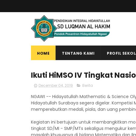
HOME
TENTANG KAMI
PROFIL SEKO
Ikuti HiMSO IV Tingkat Nasi
December 04, 2019
Berita
NGAWI -- Hidayatullah Mathematic & Science Oly
Hidayatullah Surabaya segera digelar. Kompetisi
memperebutkan medali, piala, dan uang pembina
Kegiatan ini bertujuan untuk membangkitkan mot
tingkat SD/MI - SMP/MTs sekaligus mengukur k
masalah khususnya di bidang Matematika dan I