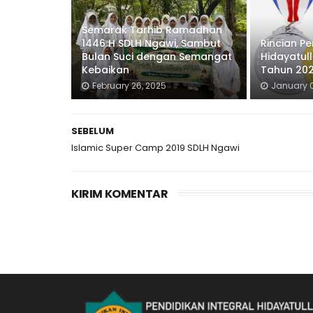
Semarak Tarhib Ramadhan
1446 H SDLH Ngawi, Sambut
Rincian Pe
Bulan Suci dengan Semangat
Hidayatul
Kebaikan
Tahun 20
February 26, 2025
January 0
SEBELUM
Islamic Super Camp 2019 SDLH Ngawi
KIRIM KOMENTAR