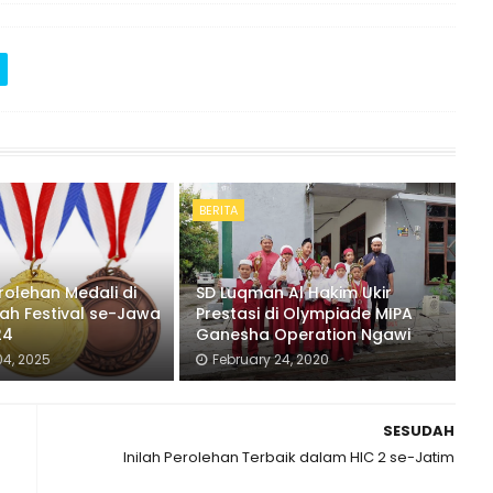
BERITA
rolehan Medali di
SD Luqman Al Hakim Ukir
lah Festival se-Jawa
Prestasi di Olympiade MIPA
24
Ganesha Operation Ngawi
4, 2025
February 24, 2020
SESUDAH
Inilah Perolehan Terbaik dalam HIC 2 se-Jatim