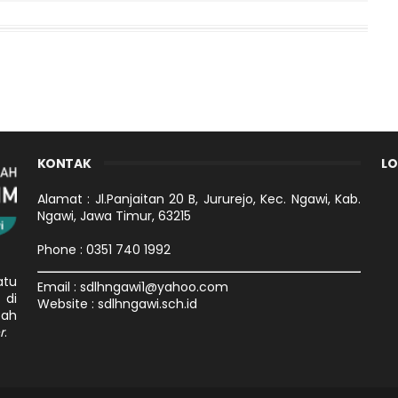
KONTAK
LO
Alamat : Jl.Panjaitan 20 B, Jururejo, Kec. Ngawi, Kab.
Ngawi, Jawa Timur, 63215
Phone : 0351 740 1992
atu
Email : sdlhngawi1@yahoo.com
 di
Website : sdlhngawi.sch.id
ah
r
.