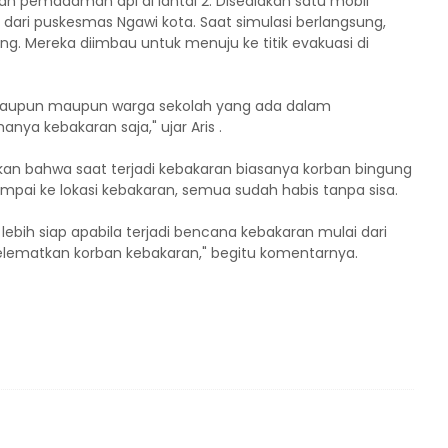
n pemadaman api di lantai 2. Disediakan satu mobil
ri puskesmas Ngawi kota. Saat simulasi berlangsung,
ng. Mereka diimbau untuk menuju ke titik evakuasi di
a maupun maupun warga sekolah yang ada dalam
ya kebakaran saja," ujar Aris .
kan bahwa saat terjadi kebakaran biasanya korban bingung
mpai ke lokasi kebakaran, semua sudah habis tanpa sisa.
ebih siap apabila terjadi bencana kebakaran mulai dari
ematkan korban kebakaran," begitu komentarnya.