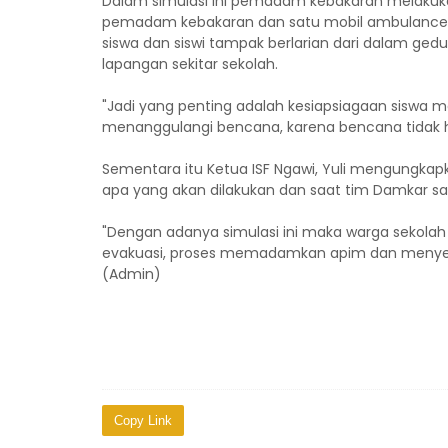
Dalam simulasi ini pemadam kebakaran melakuka
pemadam kebakaran dan satu mobil ambulance da
siswa dan siswi tampak berlarian dari dalam gedu
lapangan sekitar sekolah.
"Jadi yang penting adalah kesiapsiagaan sisw
menanggulangi bencana, karena bencana tidak han
Sementara itu Ketua ISF Ngawi, Yuli mengungkap
apa yang akan dilakukan dan saat tim Damkar sa
"Dengan adanya simulasi ini maka warga sekolah l
evakuasi, proses memadamkan apim dan menyel
(Admin)
Copy Link