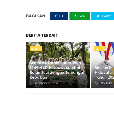
BAGIKAN
FB
WA
Tweet
BERITA TERKAIT
BERITA
BERITA
Semarak Tarhib Ramadhan
1446 H SDLH Ngawi, Sambut
Rincian Pe
Bulan Suci dengan Semangat
Hidayatul
Kebaikan
Tahun 20
February 26, 2025
January 0