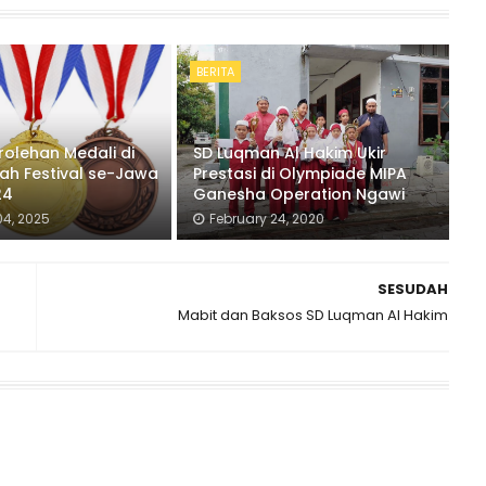
BERITA
rolehan Medali di
SD Luqman Al Hakim Ukir
lah Festival se-Jawa
Prestasi di Olympiade MIPA
24
Ganesha Operation Ngawi
4, 2025
February 24, 2020
SESUDAH
Mabit dan Baksos SD Luqman Al Hakim