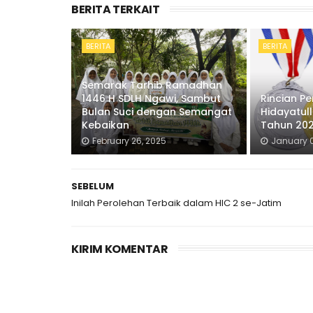
BERITA TERKAIT
BERITA
BERITA
Semarak Tarhib Ramadhan
1446 H SDLH Ngawi, Sambut
Rincian Pe
Bulan Suci dengan Semangat
Hidayatul
Kebaikan
Tahun 20
February 26, 2025
January 0
SEBELUM
Inilah Perolehan Terbaik dalam HIC 2 se-Jatim
KIRIM KOMENTAR